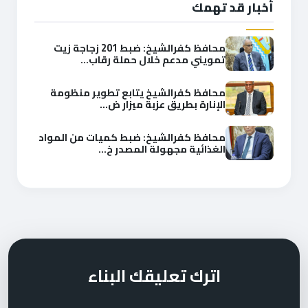
أخبار قد تهمك
محافظ كفرالشيخ: ضبط 201 زجاجة زيت
تمويني مدعم خلال حملة رقاب...
محافظ كفرالشيخ يتابع تطوير منظومة
الإنارة بطريق عزبة ميزار ض...
محافظ كفرالشيخ: ضبط كميات من المواد
الغذائية مجهولة المصدر خ...
اترك تعليقك البناء