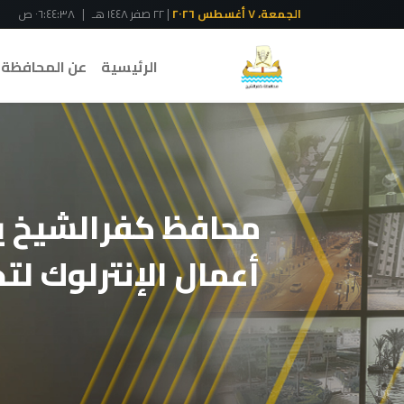
الجمعة، ٧ أغسطس ٢٠٢٦
| ٢٢ صفر ١٤٤٨ هـ
|
٠٦:٤٤:٣٩ ص
الرئيسية
عن المحافظة
محافظ كفرالشيخ ي
أعمال الإنترلوك لت