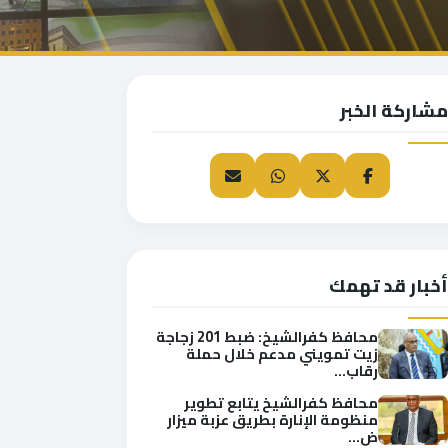
مشاركة الخبر
أخبار قد تهمك
محافظ كفرالشيخ: ضبط 201 زجاجة
زيت تمويني مدعم خلال حملة
رقاب...
محافظ كفرالشيخ يتابع تطوير
منظومة الإنارة بطريق عزبة ميزار
ض...