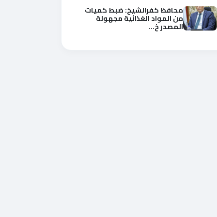
محافظ كفرالشيخ: ضبط كميات
من المواد الغذائية مجهولة
المصدر خ...