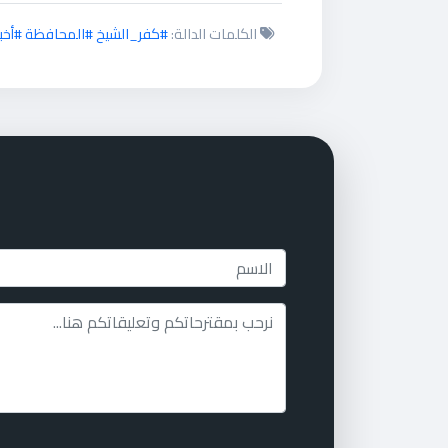
الكلمات الدالة:
#كفر_الشيخ #المحافظة #أخب