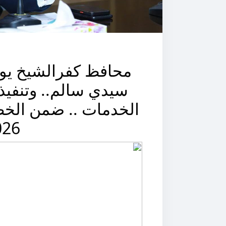
محافظ كفرالشيخ يو
سيدي سالم.. وتنفيذ
الخدمات .. ضمن الخطة
026