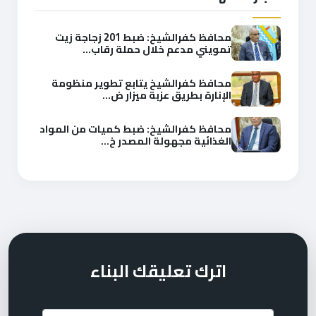
محافظ كفرالشيخ: ضبط 201 زجاجة زيت
تمويني مدعم خلال حملة رقاب...
محافظ كفرالشيخ يتابع تطوير منظومة
الإنارة بطريق عزبة ميزار ض...
محافظ كفرالشيخ: ضبط كميات من المواد
الغذائية مجهولة المصدر خ...
اترك تعليقك البناء