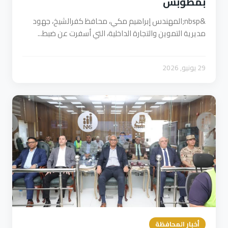
بمطوبس
&nbsp;المهندس إبراهيم مكي، محافظ كفرالشيخ، جهود
مديرية التموين والتجارة الداخلية، التي أسفرت عن ضبط...
29 يونيو, 2026
أخبار المحافظة