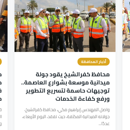
أخبار المحافظة
محافظ كفرالشيخ يقود جولة
م
ميدانية موسعة بشوارع العاصمة..
ض
توجيهات حاسمة لتسريع التطوير
ورفع كفاءة الخدمات
م
واصل المهندس إبراهيم مكي، محافظ كفرالشيخ،
ق
جولاته الميدانية المكثفة، حيث تفقد، اليوم الأربعاء،
ا
عددًا...
و