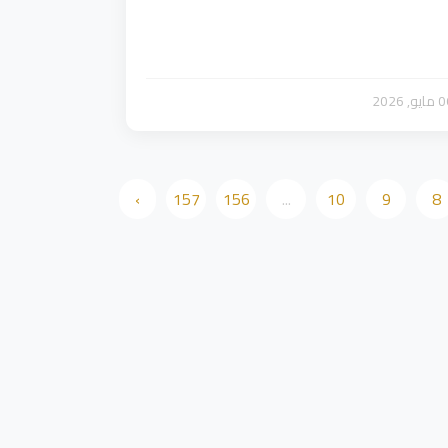
يو, 2026
›
157
156
...
10
9
8