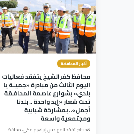
أخبار المحافظة
محافظ كفرالشيخ يتفقد فعاليات
اليوم الثالث من مبادرة «جميلة يا
بلدي» بشوارع عاصمة المحافظة
تحت شعار «إيد واحدة .. بلدنا
أجمل».. بمشاركة شبابية
ومجتمعية واسعة
&nbsp; تفقد المهندس إبراهيم مكي، محافظ