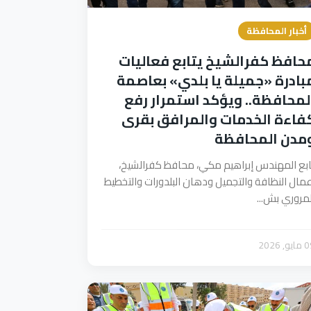
أخبار المحافظة
حافظ كفرالشيخ يتابع فعاليات
بادرة «جميلة يا بلدي» بعاصمة
لمحافظة.. ويؤكد استمرار رفع
فاءة الخدمات والمرافق بقرى
مدن المحافظة
ابع المهندس إبراهيم مكي، محافظ كفرالشيخ،
عمال النظافة والتجميل ودهان البلدورات والتخطيط
لمروري بش...
يو, 2026