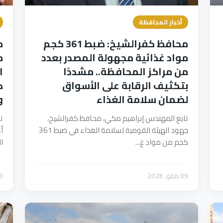
أخبار المحافظة
محافظ كفرالشيخ: ضبط 361 كجم
م
مواد غذائية مجهولة المصدر بعدد
م
من مراكز المحافظة.. مشددًا
ا
بتكثيف الرقابة على الأسواق
ك
لضمان سلامة الغذاء
و
تابع المهندس إبراهيم مكي، محافظ كفرالشيخ،
ت
جهود الهيئة القومية لسلامة الغذاء في ضبط 361
أ
كجم من مواد غ...
ا
09 مايو, 2026
09 ما