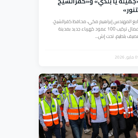
جميلة يا بلدي» و«كفرالشيخ
تنور»
ابع المهندس إبراهيم مكي، محافظ كفرالشيخ،
أعمال تركيب 100 عمود كهرباء جديد بمدينة
صيف بلطيم، تحت إش...
يو, 2026