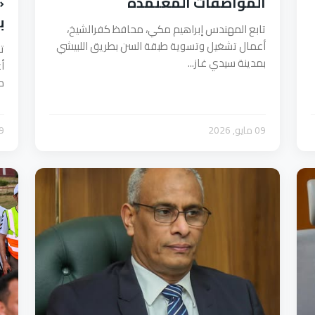
المواصفات المعتمدة
«
ب
تابع المهندس إبراهيم مكي، محافظ كفرالشيخ،
أعمال تشغيل وتسوية طبقة السن بطريق اللبيشي
ت
بمدينة سيدي غاز...
م
09 مايو, 2026
09 ما