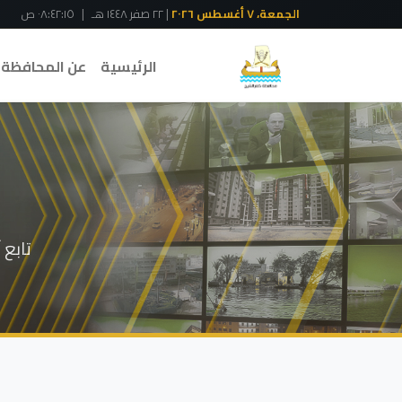
الجمعة، ٧ أغسطس ٢٠٢٦
| ٢٢ صفر ١٤٤٨ هـ
|
٠٨:٤٢:١٦ ص
الرئيسية
عن المحافظة
تابع 